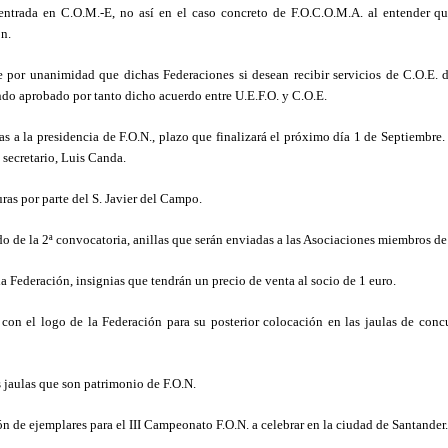
 entrada en C.O.M.-E, no así en el caso concreto de F.O.C.O.M.A. al entender q
ón.
e por unanimidad que dichas Federaciones si desean recibir servicios de C.O.E. 
ndo aprobado por tanto dicho acuerdo entre U.E.F.O. y C.O.E.
as a la presidencia de F.O.N., plazo que finalizará el próximo día 1 de Septiembre.
 secretario, Luis Canda.
as por parte del S. Javier del Campo.
íodo de la 2ª convocatoria, anillas que serán enviadas a las Asociaciones miembros de
a Federación, insignias que tendrán un precio de venta al socio de 1 euro.
con el logo de la Federación para su posterior colocación en las jaulas de conc
 jaulas que son patrimonio de F.O.N.
ción de ejemplares para el III Campeonato F.O.N. a celebrar en la ciudad de Santander.