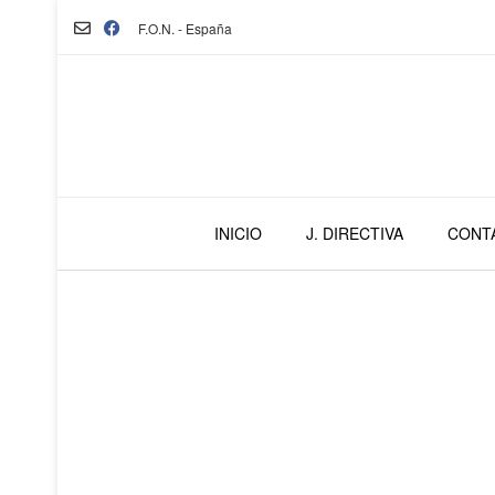
F.O.N. - España
INICIO
J. DIRECTIVA
CONT