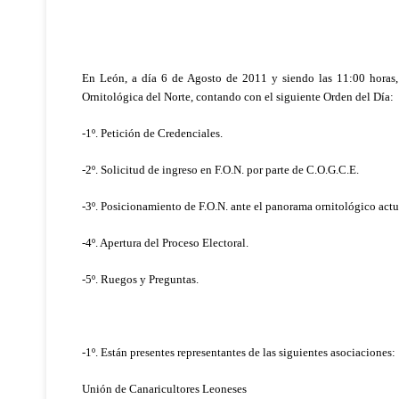
En León, a día 6 de Agosto de 2011 y siendo las 11:00 horas,
Ornitológica del Norte, contando con el siguiente Orden del Día:
-1º. Petición de Credenciales.
-2º. Solicitud de ingreso en F.O.N. por parte de C.O.G.C.E.
-3º. Posicionamiento de F.O.N. ante el panorama ornitológico actu
-4º. Apertura del Proceso Electoral.
-5º. Ruegos y Preguntas.
-1º. Están presentes representantes de las siguientes asociaciones:
Unión de Canaricultores Leoneses