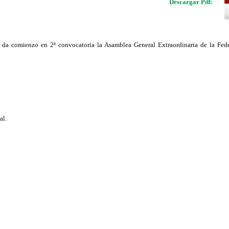
Descargar Pdf
:
 da comienzo en 2ª convocatoria la Asamblea General Extraordinaria de la Fed
al.