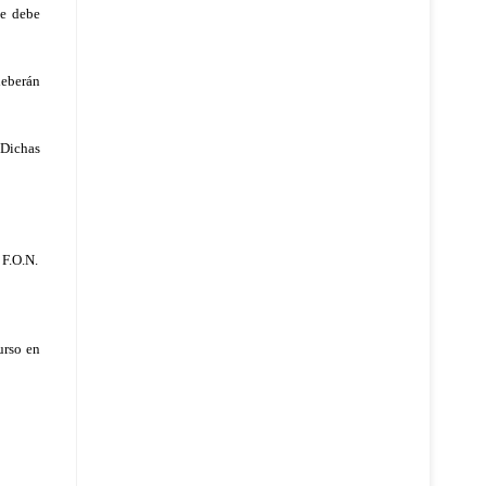
ue debe
deberán
 Dichas
 F.O.N.
urso en