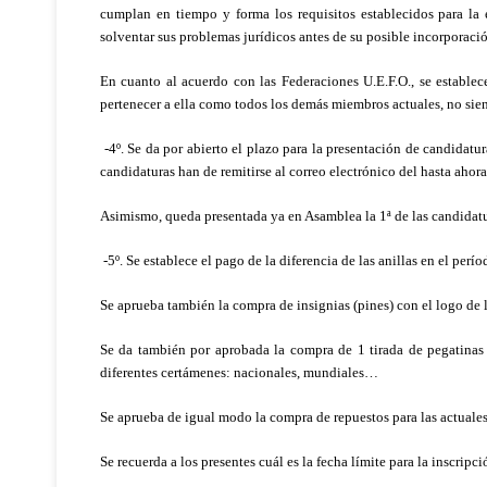
cumplan en tiempo y forma los requisitos establecidos para la
solventar sus problemas jurídicos antes de su posible incorporaci
En cuanto al acuerdo con las Federaciones U.E.F.O., se establec
pertenecer a ella como todos los demás miembros actuales, no sie
-4º. Se da por abierto el plazo para la presentación de candidatur
candidaturas han de remitirse al correo electrónico del hasta ahora
Asimismo, queda presentada ya en Asamblea la 1ª de las candidatur
-5º. Se establece el pago de la diferencia de las anillas en el per
Se aprueba también la compra de insignias (pines) con el logo de l
Se da también por aprobada la compra de 1 tirada de pegatinas 
diferentes certámenes: nacionales, mundiales…
Se aprueba de igual modo la compra de repuestos para las actuales
Se recuerda a los presentes cuál es la fecha límite para la inscrip