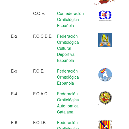
C.O.E.
Confederación
Ornitológica
Española
E-2
F.O.C.D.E.
Federación
Ornitológica
Cultural
Deportiva
Española
E-3
F.O.E.
Federación
Ornitológica
Española
E-4
F.O.A.C.
Federación
Ornitológica
Autonomica
Catalana
E-5
F.O.I.B.
Federación
Ornitólogica