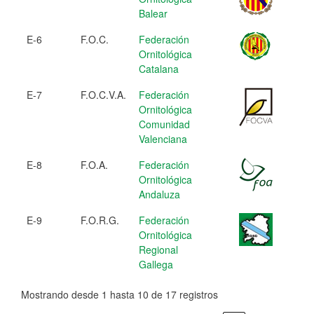
Balear
E-6
F.O.C.
Federación
Ornitológica
Catalana
E-7
F.O.C.V.A.
Federación
Ornitológica
Comunidad
Valenciana
E-8
F.O.A.
Federación
Ornitológica
Andaluza
E-9
F.O.R.G.
Federación
Ornitológica
Regional
Gallega
Mostrando desde 1 hasta 10 de 17 registros